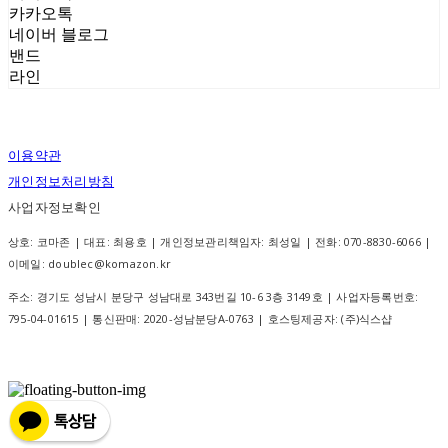
카카오톡
네이버 블로그
밴드
라인
이용약관
개인정보처리방침
사업자정보확인
상호: 코마존 | 대표: 최용호 | 개인정보관리책임자: 최성일 | 전화: 070-8830-6066 |
이메일: doublec@komazon.kr
주소: 경기도 성남시 분당구 성남대로 343번길 10-6 3층 3149호 | 사업자등록번호:
795-04-01615
| 통신판매:
2020-성남분당A-0763
| 호스팅제공자: (주)식스샵