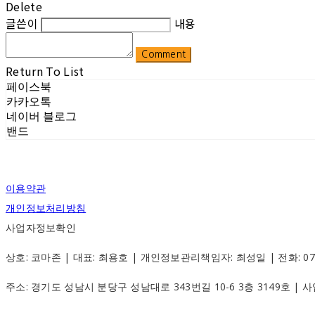
Delete
글쓴이
내용
Comment
Return To List
페이스북
카카오톡
네이버 블로그
밴드
이용약관
개인정보처리방침
사업자정보확인
상호: 코마존 | 대표: 최용호 | 개인정보관리책임자: 최성일 | 전화: 070-88
주소: 경기도 성남시 분당구 성남대로 343번길 10-6 3층 3149호 |