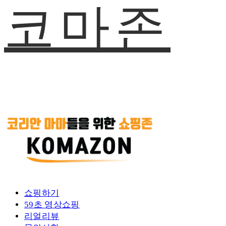
코마존
쇼핑하기
59초 영상쇼핑
리얼리뷰