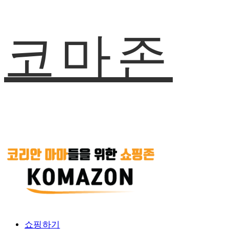
코마존
쇼핑하기