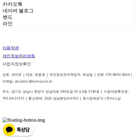
카카오톡
네이버 블로그
밴드
라인
이용약관
개인정보처리방침
사업자정보확인
상호: 코마존 | 대표: 최용호 | 개인정보관리책임자: 최성일 | 전화: 070-8830-6066 |
이메일: doublec@komazon.kr
주소: 경기도 성남시 분당구 성남대로 343번길 10-6 3층 3149호 | 사업자등록번호:
795-04-01615
| 통신판매:
2020-성남분당A-0763
| 호스팅제공자: (주)식스샵