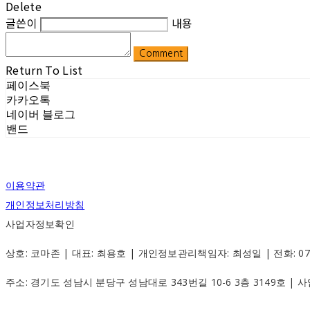
Delete
글쓴이
내용
Comment
Return To List
페이스북
카카오톡
네이버 블로그
밴드
이용약관
개인정보처리방침
사업자정보확인
상호: 코마존 | 대표: 최용호 | 개인정보관리책임자: 최성일 | 전화: 070-88
주소: 경기도 성남시 분당구 성남대로 343번길 10-6 3층 3149호 |