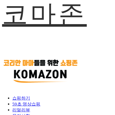
코마존
쇼핑하기
59초 영상쇼핑
리얼리뷰