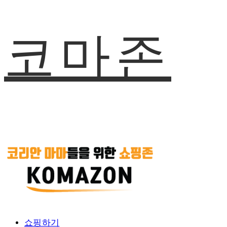
코마존
쇼핑하기