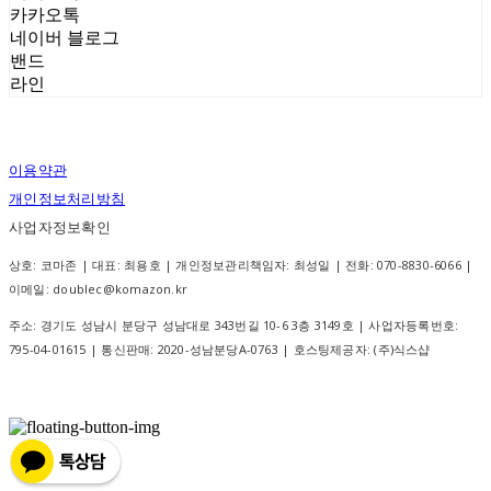
카카오톡
네이버 블로그
밴드
라인
이용약관
개인정보처리방침
사업자정보확인
상호: 코마존 | 대표: 최용호 | 개인정보관리책임자: 최성일 | 전화: 070-8830-6066 |
이메일: doublec@komazon.kr
주소: 경기도 성남시 분당구 성남대로 343번길 10-6 3층 3149호 | 사업자등록번호:
795-04-01615
| 통신판매:
2020-성남분당A-0763
| 호스팅제공자: (주)식스샵