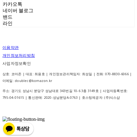
카카오톡
네이버 블로그
밴드
라인
이용약관
개인정보처리방침
사업자정보확인
상호: 코마존 | 대표: 최용호 | 개인정보관리책임자: 최성일 | 전화: 070-8830-6066 |
이메일: doublec@komazon.kr
주소: 경기도 성남시 분당구 성남대로 343번길 10-6 3층 3149호 | 사업자등록번호:
795-04-01615
| 통신판매:
2020-성남분당A-0763
| 호스팅제공자: (주)식스샵