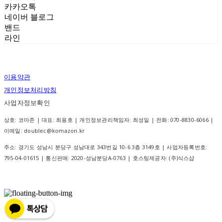
카카오톡
네이버 블로그
밴드
라인
이용약관
개인정보처리방침
사업자정보확인
상호: 코마존 | 대표: 최용호 | 개인정보관리책임자: 최성일 | 전화: 070-8830-6066 |
이메일: doublec@komazon.kr
주소: 경기도 성남시 분당구 성남대로 343번길 10-6 3층 3149호 | 사업자등록번호:
795-04-01615
| 통신판매:
2020-성남분당A-0763
| 호스팅제공자: (주)식스샵