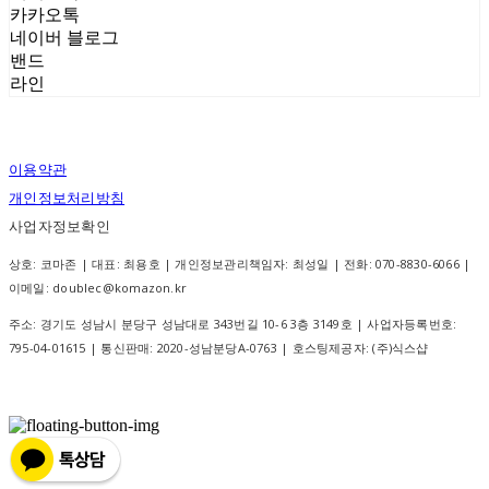
카카오톡
네이버 블로그
밴드
라인
이용약관
개인정보처리방침
사업자정보확인
상호: 코마존 | 대표: 최용호 | 개인정보관리책임자: 최성일 | 전화: 070-8830-6066 |
이메일: doublec@komazon.kr
주소: 경기도 성남시 분당구 성남대로 343번길 10-6 3층 3149호 | 사업자등록번호:
795-04-01615
| 통신판매:
2020-성남분당A-0763
| 호스팅제공자: (주)식스샵