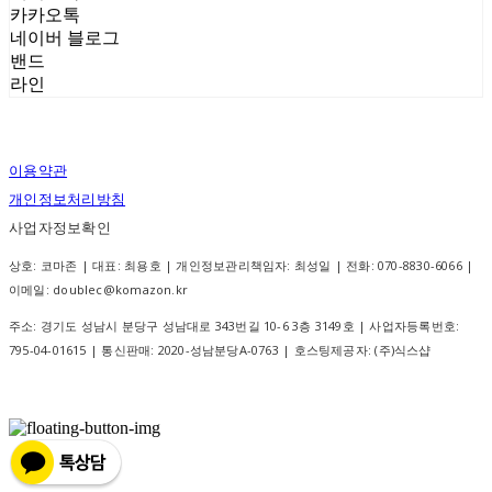
카카오톡
네이버 블로그
밴드
라인
이용약관
개인정보처리방침
사업자정보확인
상호: 코마존 | 대표: 최용호 | 개인정보관리책임자: 최성일 | 전화: 070-8830-6066 |
이메일: doublec@komazon.kr
주소: 경기도 성남시 분당구 성남대로 343번길 10-6 3층 3149호 | 사업자등록번호:
795-04-01615
| 통신판매:
2020-성남분당A-0763
| 호스팅제공자: (주)식스샵