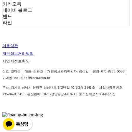
카카오톡
네이버 블로그
밴드
라인
이용약관
개인정보처리방침
사업자정보확인
상호: 코마존 | 대표: 최용호 | 개인정보관리책임자: 최성일 | 전화: 070-8830-6066 |
이메일: doublec@komazon.kr
주소: 경기도 성남시 분당구 성남대로 343번길 10-6 3층 3149호 | 사업자등록번호:
795-04-01615
| 통신판매:
2020-성남분당A-0763
| 호스팅제공자: (주)식스샵