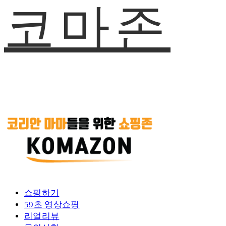
코마존
쇼핑하기
59초 영상쇼핑
리얼리뷰