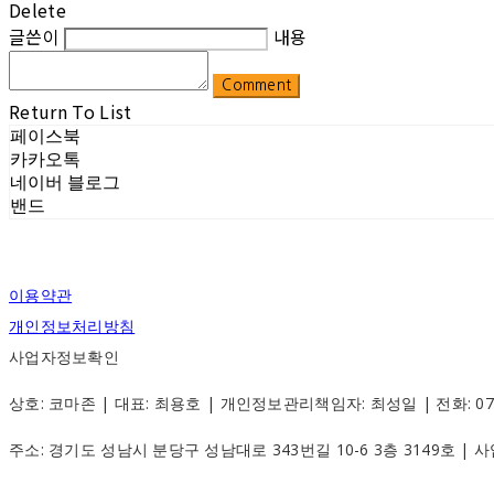
Delete
글쓴이
내용
Comment
Return To List
페이스북
카카오톡
네이버 블로그
밴드
이용약관
개인정보처리방침
사업자정보확인
상호: 코마존 | 대표: 최용호 | 개인정보관리책임자: 최성일 | 전화: 070-88
주소: 경기도 성남시 분당구 성남대로 343번길 10-6 3층 3149호 |