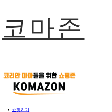
코마존
쇼핑하기