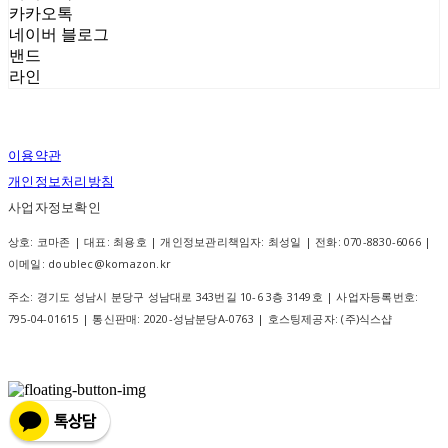
카카오톡
네이버 블로그
밴드
라인
이용약관
개인정보처리방침
사업자정보확인
상호: 코마존 | 대표: 최용호 | 개인정보관리책임자: 최성일 | 전화: 070-8830-6066 |
이메일: doublec@komazon.kr
주소: 경기도 성남시 분당구 성남대로 343번길 10-6 3층 3149호 | 사업자등록번호:
795-04-01615
| 통신판매:
2020-성남분당A-0763
| 호스팅제공자: (주)식스샵