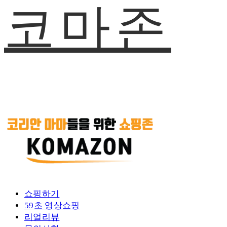
코마존
쇼핑하기
59초 영상쇼핑
리얼리뷰