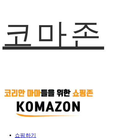
코마존
쇼핑하기