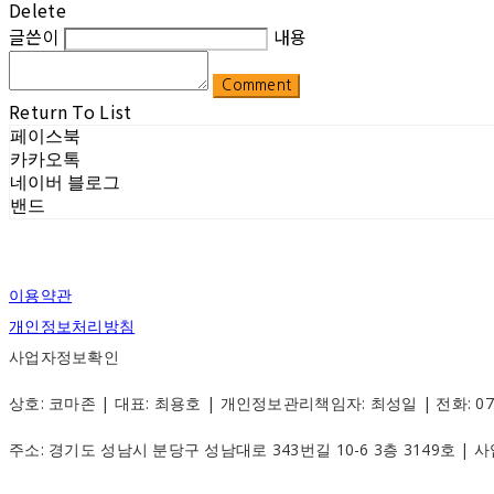
Delete
글쓴이
내용
Comment
Return To List
페이스북
카카오톡
네이버 블로그
밴드
이용약관
개인정보처리방침
사업자정보확인
상호: 코마존 | 대표: 최용호 | 개인정보관리책임자: 최성일 | 전화: 070-88
주소: 경기도 성남시 분당구 성남대로 343번길 10-6 3층 3149호 |