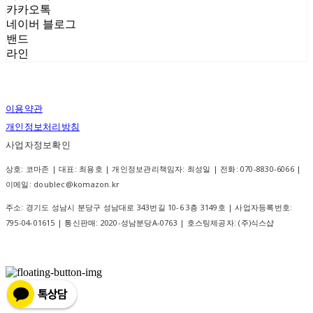
카카오톡
네이버 블로그
밴드
라인
이용약관
개인정보처리방침
사업자정보확인
상호: 코마존 | 대표: 최용호 | 개인정보관리책임자: 최성일 | 전화: 070-8830-6066 |
이메일: doublec@komazon.kr
주소: 경기도 성남시 분당구 성남대로 343번길 10-6 3층 3149호 | 사업자등록번호:
795-04-01615
| 통신판매:
2020-성남분당A-0763
| 호스팅제공자: (주)식스샵