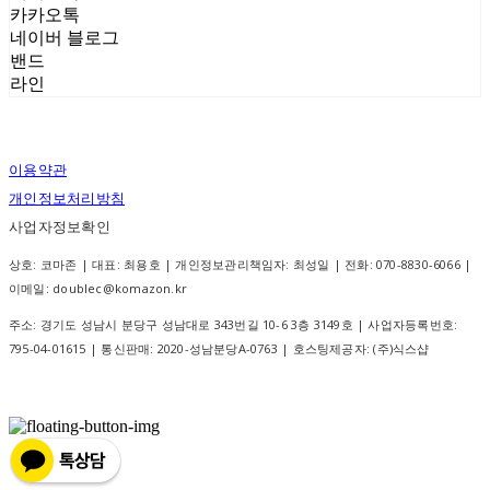
카카오톡
네이버 블로그
밴드
라인
이용약관
개인정보처리방침
사업자정보확인
상호: 코마존 | 대표: 최용호 | 개인정보관리책임자: 최성일 | 전화: 070-8830-6066 |
이메일: doublec@komazon.kr
주소: 경기도 성남시 분당구 성남대로 343번길 10-6 3층 3149호 | 사업자등록번호:
795-04-01615
| 통신판매:
2020-성남분당A-0763
| 호스팅제공자: (주)식스샵