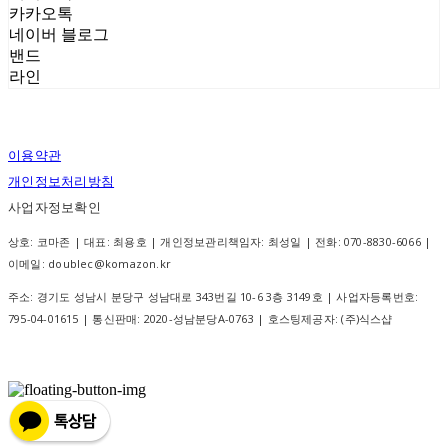
카카오톡
네이버 블로그
밴드
라인
이용약관
개인정보처리방침
사업자정보확인
상호: 코마존 | 대표: 최용호 | 개인정보관리책임자: 최성일 | 전화: 070-8830-6066 |
이메일: doublec@komazon.kr
주소: 경기도 성남시 분당구 성남대로 343번길 10-6 3층 3149호 | 사업자등록번호:
795-04-01615
| 통신판매:
2020-성남분당A-0763
| 호스팅제공자: (주)식스샵