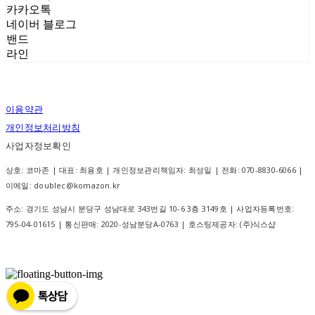
카카오톡
네이버 블로그
밴드
라인
이용약관
개인정보처리방침
사업자정보확인
상호: 코마존 | 대표: 최용호 | 개인정보관리책임자: 최성일 | 전화: 070-8830-6066 |
이메일: doublec@komazon.kr
주소: 경기도 성남시 분당구 성남대로 343번길 10-6 3층 3149호 | 사업자등록번호:
795-04-01615
| 통신판매:
2020-성남분당A-0763
| 호스팅제공자: (주)식스샵