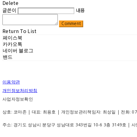
Delete
글쓴이
내용
Comment
Return To List
페이스북
카카오톡
네이버 블로그
밴드
이용약관
개인정보처리방침
사업자정보확인
상호: 코마존 | 대표: 최용호 | 개인정보관리책임자: 최성일 | 전화: 070-88
주소: 경기도 성남시 분당구 성남대로 343번길 10-6 3층 3149호 |