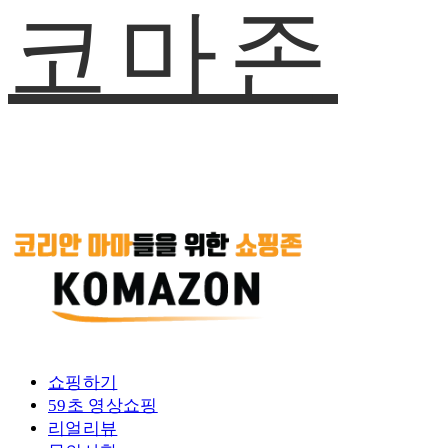
코마존
쇼핑하기
59초 영상쇼핑
리얼리뷰