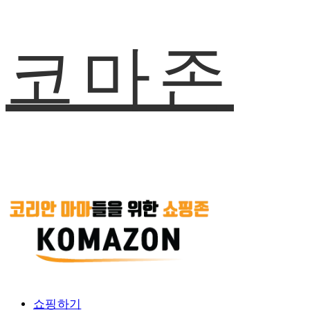
코마존
쇼핑하기