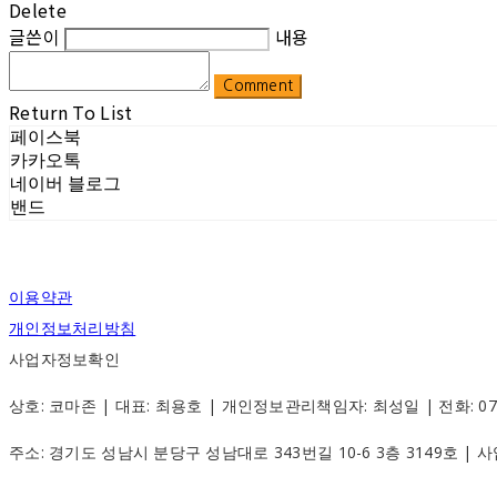
Delete
글쓴이
내용
Comment
Return To List
페이스북
카카오톡
네이버 블로그
밴드
이용약관
개인정보처리방침
사업자정보확인
상호: 코마존 | 대표: 최용호 | 개인정보관리책임자: 최성일 | 전화: 070-88
주소: 경기도 성남시 분당구 성남대로 343번길 10-6 3층 3149호 |