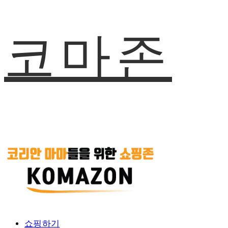
코마존
쇼핑하기