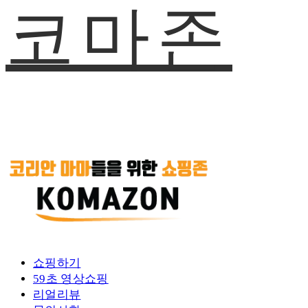
코마존
쇼핑하기
59초 영상쇼핑
리얼리뷰