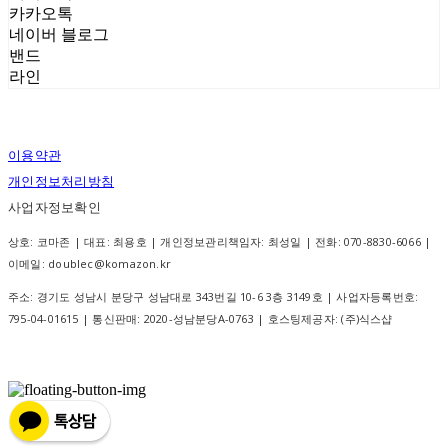
카카오톡
네이버 블로그
밴드
라인
이용약관
개인정보처리방침
사업자정보확인
상호: 코마존 | 대표: 최용호 | 개인정보관리책임자: 최성일 | 전화: 070-8830-6066 |
이메일: doublec@komazon.kr
주소: 경기도 성남시 분당구 성남대로 343번길 10-6 3층 3149호 | 사업자등록번호:
795-04-01615
| 통신판매:
2020-성남분당A-0763
| 호스팅제공자: (주)식스샵