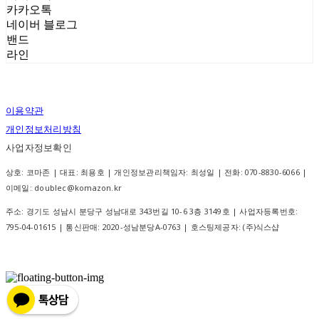
카카오톡
네이버 블로그
밴드
라인
이용약관
개인정보처리방침
사업자정보확인
상호: 코마존 | 대표: 최용호 | 개인정보관리책임자: 최성일 | 전화: 070-8830-6066 |
이메일: doublec@komazon.kr
주소: 경기도 성남시 분당구 성남대로 343번길 10-6 3층 3149호 | 사업자등록번호:
795-04-01615
| 통신판매:
2020-성남분당A-0763
| 호스팅제공자: (주)식스샵