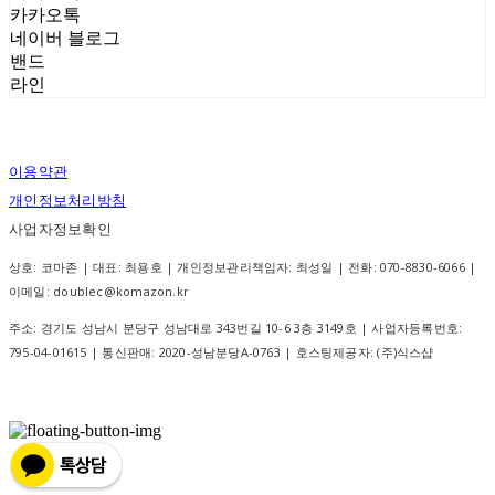
카카오톡
네이버 블로그
밴드
라인
이용약관
개인정보처리방침
사업자정보확인
상호: 코마존 | 대표: 최용호 | 개인정보관리책임자: 최성일 | 전화: 070-8830-6066 |
이메일: doublec@komazon.kr
주소: 경기도 성남시 분당구 성남대로 343번길 10-6 3층 3149호 | 사업자등록번호:
795-04-01615
| 통신판매:
2020-성남분당A-0763
| 호스팅제공자: (주)식스샵