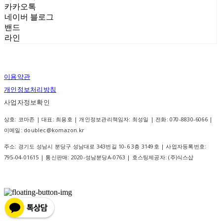
카카오톡
네이버 블로그
밴드
라인
이용약관
개인정보처리방침
사업자정보확인
상호: 코마존 | 대표: 최용호 | 개인정보관리책임자: 최성일 | 전화: 070-8830-6066 |
이메일: doublec@komazon.kr
주소: 경기도 성남시 분당구 성남대로 343번길 10-6 3층 3149호 | 사업자등록번호:
795-04-01615
| 통신판매:
2020-성남분당A-0763
| 호스팅제공자: (주)식스샵