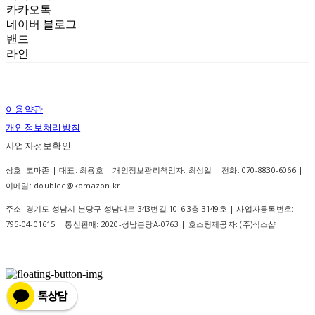
카카오톡
네이버 블로그
밴드
라인
이용약관
개인정보처리방침
사업자정보확인
상호: 코마존 | 대표: 최용호 | 개인정보관리책임자: 최성일 | 전화: 070-8830-6066 |
이메일: doublec@komazon.kr
주소: 경기도 성남시 분당구 성남대로 343번길 10-6 3층 3149호 | 사업자등록번호:
795-04-01615
| 통신판매:
2020-성남분당A-0763
| 호스팅제공자: (주)식스샵