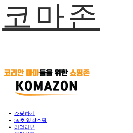
코마존
쇼핑하기
59초 영상쇼핑
리얼리뷰