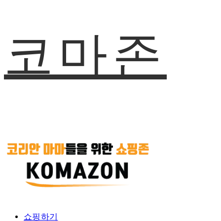
코마존
쇼핑하기