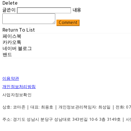
Delete
글쓴이
내용
Comment
Return To List
페이스북
카카오톡
네이버 블로그
밴드
이용약관
개인정보처리방침
사업자정보확인
상호: 코마존 | 대표: 최용호 | 개인정보관리책임자: 최성일 | 전화: 070-88
주소: 경기도 성남시 분당구 성남대로 343번길 10-6 3층 3149호 |