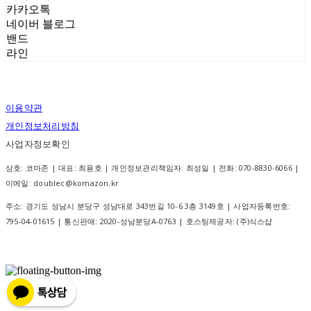
카카오톡
네이버 블로그
밴드
라인
이용약관
개인정보처리방침
사업자정보확인
상호: 코마존 | 대표: 최용호 | 개인정보관리책임자: 최성일 | 전화: 070-8830-6066 |
이메일: doublec@komazon.kr
주소: 경기도 성남시 분당구 성남대로 343번길 10-6 3층 3149호 | 사업자등록번호:
795-04-01615
| 통신판매:
2020-성남분당A-0763
| 호스팅제공자: (주)식스샵