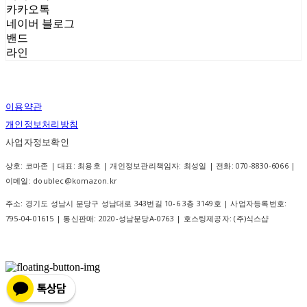
카카오톡
네이버 블로그
밴드
라인
이용약관
개인정보처리방침
사업자정보확인
상호: 코마존 | 대표: 최용호 | 개인정보관리책임자: 최성일 | 전화: 070-8830-6066 |
이메일: doublec@komazon.kr
주소: 경기도 성남시 분당구 성남대로 343번길 10-6 3층 3149호 | 사업자등록번호:
795-04-01615
| 통신판매:
2020-성남분당A-0763
| 호스팅제공자: (주)식스샵