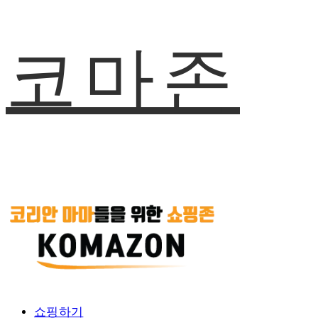
코마존
쇼핑하기