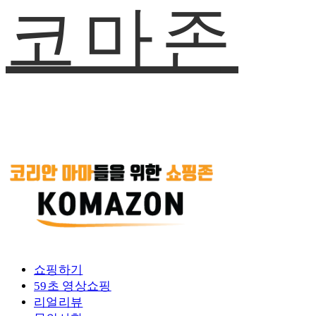
코마존
쇼핑하기
59초 영상쇼핑
리얼리뷰