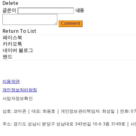
Delete
글쓴이
내용
Comment
Return To List
페이스북
카카오톡
네이버 블로그
밴드
이용약관
개인정보처리방침
사업자정보확인
상호: 코마존 | 대표: 최용호 | 개인정보관리책임자: 최성일 | 전화: 070-88
주소: 경기도 성남시 분당구 성남대로 343번길 10-6 3층 3149호 |