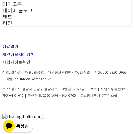
카카오톡
네이버 블로그
밴드
라인
이용약관
개인정보처리방침
사업자정보확인
상호: 코마존 | 대표: 최용호 | 개인정보관리책임자: 최성일 | 전화: 070-8830-6066 |
이메일: doublec@komazon.kr
주소: 경기도 성남시 분당구 성남대로 343번길 10-6 3층 3149호 | 사업자등록번호:
795-04-01615
| 통신판매:
2020-성남분당A-0763
| 호스팅제공자: (주)식스샵