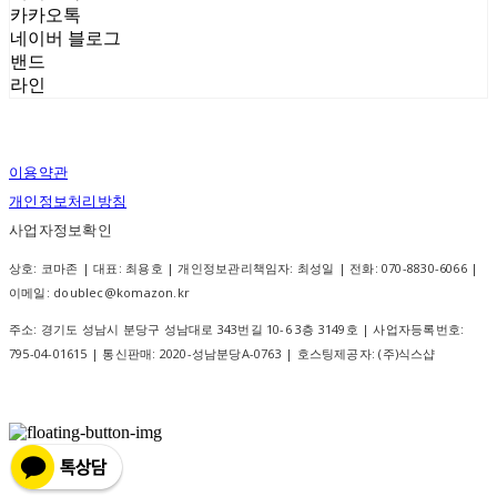
카카오톡
네이버 블로그
밴드
라인
이용약관
개인정보처리방침
사업자정보확인
상호: 코마존 | 대표: 최용호 | 개인정보관리책임자: 최성일 | 전화: 070-8830-6066 |
이메일: doublec@komazon.kr
주소: 경기도 성남시 분당구 성남대로 343번길 10-6 3층 3149호 | 사업자등록번호:
795-04-01615
| 통신판매:
2020-성남분당A-0763
| 호스팅제공자: (주)식스샵