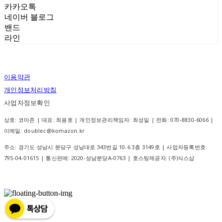
카카오톡
네이버 블로그
밴드
라인
이용약관
개인정보처리방침
사업자정보확인
상호: 코마존 | 대표: 최용호 | 개인정보관리책임자: 최성일 | 전화: 070-8830-6066 |
이메일: doublec@komazon.kr
주소: 경기도 성남시 분당구 성남대로 343번길 10-6 3층 3149호 | 사업자등록번호:
795-04-01615
| 통신판매:
2020-성남분당A-0763
| 호스팅제공자: (주)식스샵