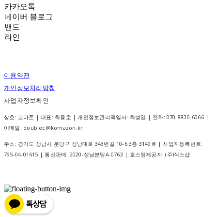
카카오톡
네이버 블로그
밴드
라인
이용약관
개인정보처리방침
사업자정보확인
상호: 코마존 | 대표: 최용호 | 개인정보관리책임자: 최성일 | 전화: 070-8830-6066 |
이메일: doublec@komazon.kr
주소: 경기도 성남시 분당구 성남대로 343번길 10-6 3층 3149호 | 사업자등록번호:
795-04-01615
| 통신판매:
2020-성남분당A-0763
| 호스팅제공자: (주)식스샵