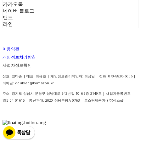
카카오톡
네이버 블로그
밴드
라인
이용약관
개인정보처리방침
사업자정보확인
상호: 코마존 | 대표: 최용호 | 개인정보관리책임자: 최성일 | 전화: 070-8830-6066 |
이메일: doublec@komazon.kr
주소: 경기도 성남시 분당구 성남대로 343번길 10-6 3층 3149호 | 사업자등록번호:
795-04-01615
| 통신판매:
2020-성남분당A-0763
| 호스팅제공자: (주)식스샵