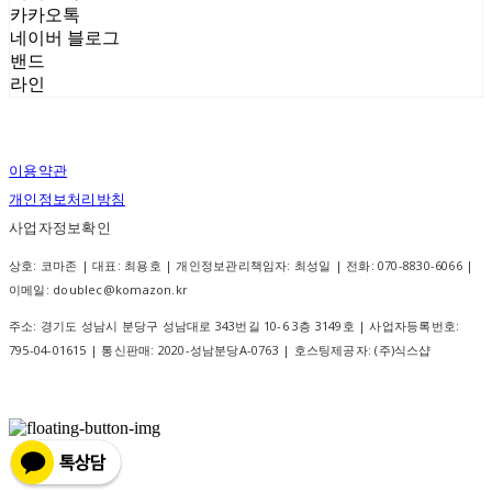
카카오톡
네이버 블로그
밴드
라인
이용약관
개인정보처리방침
사업자정보확인
상호: 코마존 | 대표: 최용호 | 개인정보관리책임자: 최성일 | 전화: 070-8830-6066 |
이메일: doublec@komazon.kr
주소: 경기도 성남시 분당구 성남대로 343번길 10-6 3층 3149호 | 사업자등록번호:
795-04-01615
| 통신판매:
2020-성남분당A-0763
| 호스팅제공자: (주)식스샵