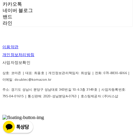
카카오톡
네이버 블로그
밴드
라인
이용약관
개인정보처리방침
사업자정보확인
상호: 코마존 | 대표: 최용호 | 개인정보관리책임자: 최성일 | 전화: 070-8830-6066 |
이메일: doublec@komazon.kr
주소: 경기도 성남시 분당구 성남대로 343번길 10-6 3층 3149호 | 사업자등록번호:
795-04-01615
| 통신판매:
2020-성남분당A-0763
| 호스팅제공자: (주)식스샵