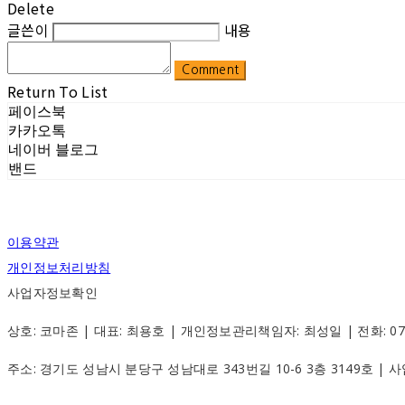
Delete
글쓴이
내용
Comment
Return To List
페이스북
카카오톡
네이버 블로그
밴드
이용약관
개인정보처리방침
사업자정보확인
상호: 코마존 | 대표: 최용호 | 개인정보관리책임자: 최성일 | 전화: 070-88
주소: 경기도 성남시 분당구 성남대로 343번길 10-6 3층 3149호 |