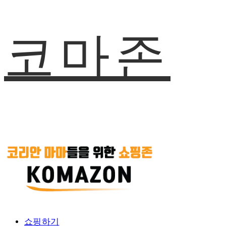
코마존
쇼핑하기