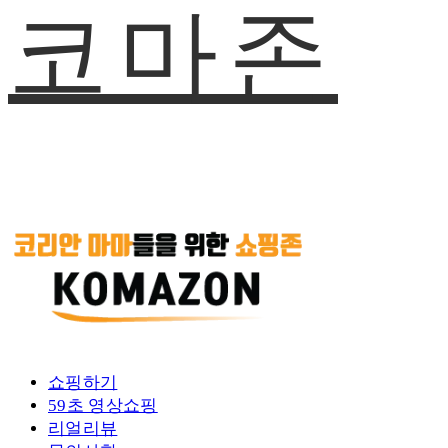
코마존
쇼핑하기
59초 영상쇼핑
리얼리뷰