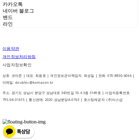
카카오톡
네이버 블로그
밴드
라인
이용약관
개인정보처리방침
사업자정보확인
상호: 코마존 | 대표: 최용호 | 개인정보관리책임자: 최성일 | 전화: 070-8830-6066 |
이메일: doublec@komazon.kr
주소: 경기도 성남시 분당구 성남대로 343번길 10-6 3층 3149호 | 사업자등록번호:
795-04-01615
| 통신판매:
2020-성남분당A-0763
| 호스팅제공자: (주)식스샵