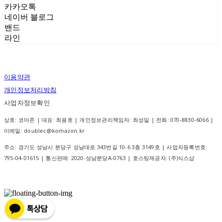
카카오톡
네이버 블로그
밴드
라인
이용약관
개인정보처리방침
사업자정보확인
상호: 코마존 | 대표: 최용호 | 개인정보관리책임자: 최성일 | 전화: 070-8830-6066 |
이메일: doublec@komazon.kr
주소: 경기도 성남시 분당구 성남대로 343번길 10-6 3층 3149호 | 사업자등록번호:
795-04-01615
| 통신판매:
2020-성남분당A-0763
| 호스팅제공자: (주)식스샵