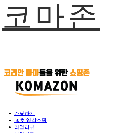
코마존
쇼핑하기
59초 영상쇼핑
리얼리뷰