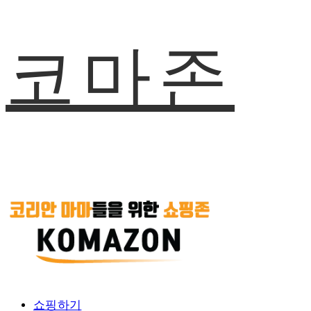
코마존
쇼핑하기