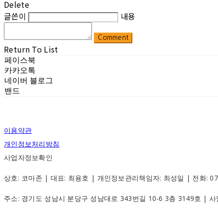
Delete
글쓴이
내용
Comment
Return To List
페이스북
카카오톡
네이버 블로그
밴드
이용약관
개인정보처리방침
사업자정보확인
상호: 코마존 | 대표: 최용호 | 개인정보관리책임자: 최성일 | 전화: 070-88
주소: 경기도 성남시 분당구 성남대로 343번길 10-6 3층 3149호 |