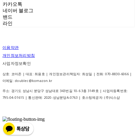
카카오톡
네이버 블로그
밴드
라인
이용약관
개인정보처리방침
사업자정보확인
상호: 코마존 | 대표: 최용호 | 개인정보관리책임자: 최성일 | 전화: 070-8830-6066 |
이메일: doublec@komazon.kr
주소: 경기도 성남시 분당구 성남대로 343번길 10-6 3층 3149호 | 사업자등록번호:
795-04-01615
| 통신판매:
2020-성남분당A-0763
| 호스팅제공자: (주)식스샵