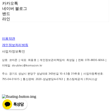
카카오톡
네이버 블로그
밴드
라인
이용약관
개인정보처리방침
사업자정보확인
상호: 코마존 | 대표: 최용호 | 개인정보관리책임자: 최성일 | 전화: 070-8830-6066 |
이메일: doublec@komazon.kr
주소: 경기도 성남시 분당구 성남대로 343번길 10-6 3층 3149호 | 사업자등록번호:
795-04-01615
| 통신판매:
2020-성남분당A-0763
| 호스팅제공자: (주)식스샵