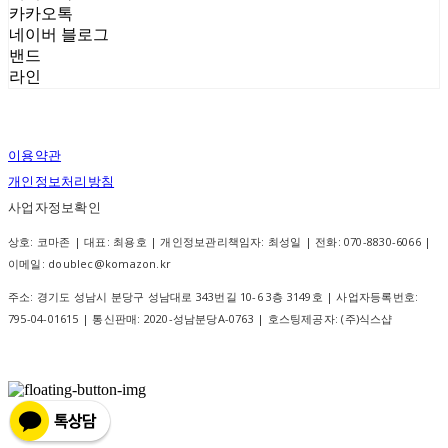
카카오톡
네이버 블로그
밴드
라인
이용약관
개인정보처리방침
사업자정보확인
상호: 코마존 | 대표: 최용호 | 개인정보관리책임자: 최성일 | 전화: 070-8830-6066 |
이메일: doublec@komazon.kr
주소: 경기도 성남시 분당구 성남대로 343번길 10-6 3층 3149호 | 사업자등록번호:
795-04-01615
| 통신판매:
2020-성남분당A-0763
| 호스팅제공자: (주)식스샵