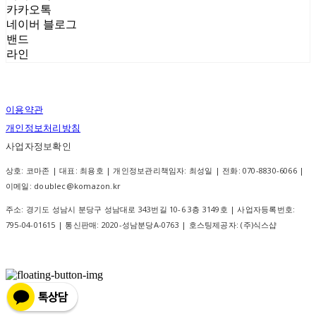
카카오톡
네이버 블로그
밴드
라인
이용약관
개인정보처리방침
사업자정보확인
상호: 코마존 | 대표: 최용호 | 개인정보관리책임자: 최성일 | 전화: 070-8830-6066 |
이메일: doublec@komazon.kr
주소: 경기도 성남시 분당구 성남대로 343번길 10-6 3층 3149호 | 사업자등록번호:
795-04-01615
| 통신판매:
2020-성남분당A-0763
| 호스팅제공자: (주)식스샵