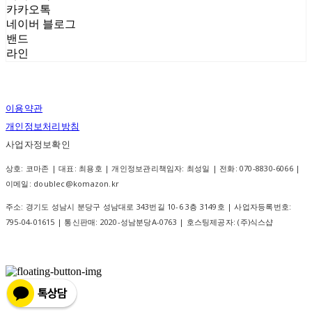
카카오톡
네이버 블로그
밴드
라인
이용약관
개인정보처리방침
사업자정보확인
상호: 코마존 | 대표: 최용호 | 개인정보관리책임자: 최성일 | 전화: 070-8830-6066 |
이메일: doublec@komazon.kr
주소: 경기도 성남시 분당구 성남대로 343번길 10-6 3층 3149호 | 사업자등록번호:
795-04-01615
| 통신판매:
2020-성남분당A-0763
| 호스팅제공자: (주)식스샵