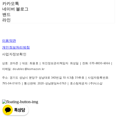
카카오톡
네이버 블로그
밴드
라인
이용약관
개인정보처리방침
사업자정보확인
상호: 코마존 | 대표: 최용호 | 개인정보관리책임자: 최성일 | 전화: 070-8830-6066 |
이메일: doublec@komazon.kr
주소: 경기도 성남시 분당구 성남대로 343번길 10-6 3층 3149호 | 사업자등록번호:
795-04-01615
| 통신판매:
2020-성남분당A-0763
| 호스팅제공자: (주)식스샵