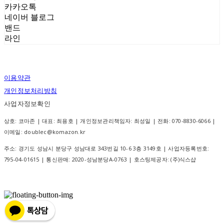
카카오톡
네이버 블로그
밴드
라인
이용약관
개인정보처리방침
사업자정보확인
상호: 코마존 | 대표: 최용호 | 개인정보관리책임자: 최성일 | 전화: 070-8830-6066 |
이메일: doublec@komazon.kr
주소: 경기도 성남시 분당구 성남대로 343번길 10-6 3층 3149호 | 사업자등록번호:
795-04-01615
| 통신판매:
2020-성남분당A-0763
| 호스팅제공자: (주)식스샵