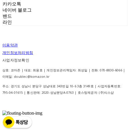
카카오톡
네이버 블로그
밴드
라인
이용약관
개인정보처리방침
사업자정보확인
상호: 코마존 | 대표: 최용호 | 개인정보관리책임자: 최성일 | 전화: 070-8830-6066 |
이메일: doublec@komazon.kr
주소: 경기도 성남시 분당구 성남대로 343번길 10-6 3층 3149호 | 사업자등록번호:
795-04-01615
| 통신판매:
2020-성남분당A-0763
| 호스팅제공자: (주)식스샵